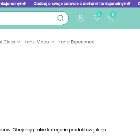
unkcjonalnymi!
Zadbaj o swoje zdrowie z dietami funkcjonalnymi!
Z
0
0
si Class
fansi Video
fansi Experience
rców. Obejmują takie kategorie produktów jak np.