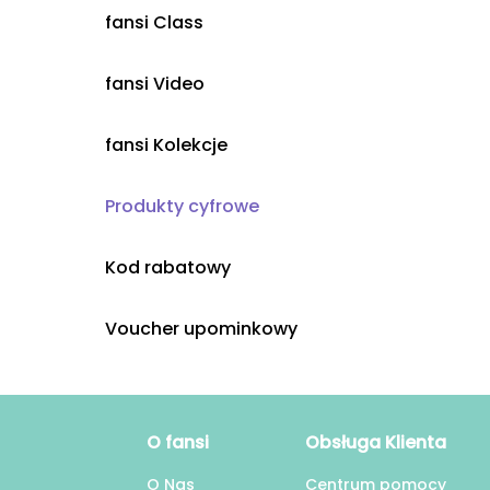
fansi Class
fansi Video
fansi Kolekcje
Produkty cyfrowe
Kod rabatowy
Voucher upominkowy
O fansi
Obsługa Klienta
O Nas
Centrum pomocy