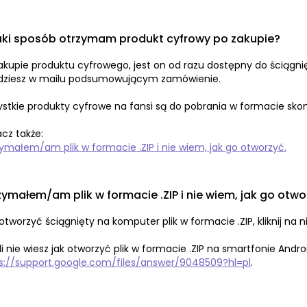
aki sposób otrzymam produkt cyfrowy po zakupie?
akupie produktu cyfrowego, jest on od razu dostępny do ściągni
dziesz w mailu podsumowującym zamówienie.
stkie produkty cyfrowe na fansi są do pobrania w formacie sk
cz także:
ymałem/am plik w formacie .ZIP i nie wiem, jak go otworzyć.
zymałem/am plik w formacie .ZIP i nie wiem, jak go otwo
otworzyć ściągnięty na komputer plik w formacie .ZIP, kliknij na 
li nie wiesz jak otworzyć plik w formacie .ZIP na smartfonie Androi
s://support.google.com/files/answer/9048509?hl=pl
.