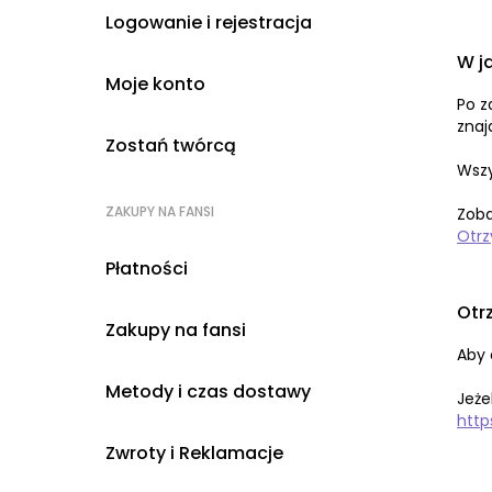
Logowanie i rejestracja
W j
Moje konto
Po z
znaj
Zostań twórcą
Wszy
ZAKUPY NA FANSI
Zoba
Otrz
Płatności
Otr
Zakupy na fansi
Aby 
Metody i czas dostawy
Jeże
http
Zwroty i Reklamacje