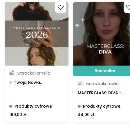
Go to product
Go to product
✨ CZY TO O TOBIE?
🔸 Masz silną intuicję, ale często ją wyciszasz, bo boisz się 
oceny albo odrzucenia?
🔸 Zaczynałaś już tyle razy, ale wciąż zatrzymywał Cię 
sabotaż, wstyd, porównywanie się i myśl: „a co jeśli znowu 
się nie uda?”
🔸 Czujesz, że tracisz czas i energię na relacje, obowiązki 
albo sytuacje, które bardziej Cię osłabiają niż wspierają?
🔸 Chcesz zakończyć 2025 z mocą, a nie zmęczeniem - z 
Bestseller
klarownością, lekkością i zaufaniem do siebie i życia?
wareckakornelia
🔸 Masz w sobie marzenie, które potrzebuje odwagi - może 
✨ Twoja Nowa
wareckakornelia
to ten jeden bilet, jedna decyzja, jeden krok, który 
Tożsamość w 2026 roku -
odkładasz od miesięcy?
MASTERCLASS: DIVA -
Kornelia Warecka;
🔸 Potrzebujesz narzędzi i energii, które pomogą Ci odbić 
Kornelia Warecka;
masterclass
się od starych schematów i wejść w 2026 z podniesioną 
masterclass
Produkty cyfrowe
Produkty cyfrowe
głową?
199,00 zł
44,00 zł
Jeśli czujesz, że jesteś na progu zmiany, ale brakuje Ci 
tego „kliknięcia” - dołącz do BOOSTERA.