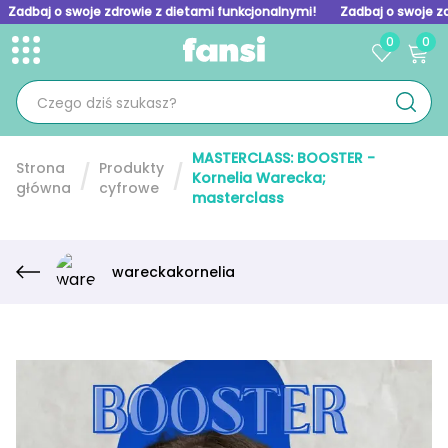
Zadbaj o swoje zdrowie z dietami funkcjonalnymi!
Zadbaj o swoje z
0
0
Toggle menu
Skip to homepage
MASTERCLASS: BOOSTER -
Strona
Produkty
Kornelia Warecka;
główna
cyfrowe
masterclass
wareckakornelia