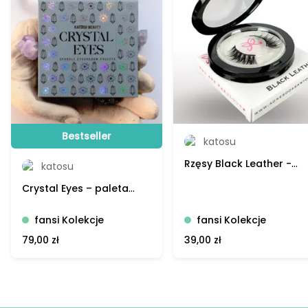
Bestseller
katosu
Rzęsy Black Leather -
katosu
Katosu
Crystal Eyes – paleta
czterech błyszczących
cieni od Katosu
fansi Kolekcje
fansi Kolekcje
79,00 zł
39,00 zł