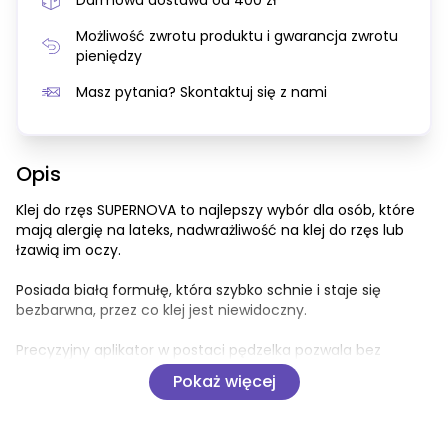
Darmowa dostawa od 400 zł
Możliwość zwrotu produktu i gwarancja zwrotu
pieniędzy
Masz pytania? Skontaktuj się z nami
Opis
Klej do rzęs SUPERNOVA to najlepszy wybór dla osób, które 
mają alergię na lateks, nadwrażliwość na klej do rzęs lub 
łzawią im oczy.
Posiada białą formułę, która szybko schnie i staje się 
bezbarwna, przez co klej jest niewidoczny.
Precyzyjny aplikator w postaci pędzelka pozwala bez 
wysiłku nałożyć cienką, równą warstwę produktu na pasmo 
Pokaż więcej
rzęs, dzięki czemu aplikacja rzęs jest łatwa zarówno dla 
początkujących, jak i dla profesjonalistów.
mocny klej do rzęs bez lateksu,