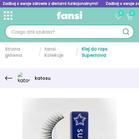
Zadbaj o swoje zdrowie z dietami funkcjonalnymi!
Zadbaj o swoje z
0
0
Toggle menu
Skip to homepage
Strona
fansi
Klej do rzęs
główna
Kolekcje
Supernova
katosu